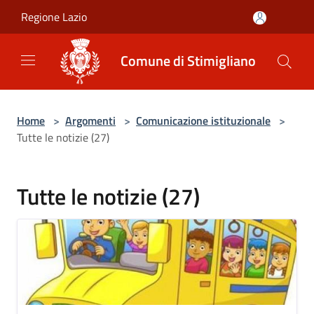
Salta al contenuto principale
Regione Lazio
Comune di Stimigliano
Home
>
Argomenti
>
Comunicazione istituzionale
>
Tutte le notizie (27)
Tutte le notizie (27)