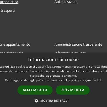
Autorizzazioni
 urbanistica
 trasporti
ione appuntamento
Amministrazione trasparente
one disservizio
Informativa privacy
Informazioni sui cookie
FAQ
Note legali
web utilizza cookie tecnici e assimilati strettamente necessari al corretto fu
 assistenza
Dichiarazione di accessibilità
azione del sito, nonché un cookie tecnico analitico al solo fine di elaborare i
statistiche, aggregate e anonime.
Per maggiori dettagli, può consultare la cookie policy al seguente
link
RIFIUTA TUTTO
ACCETTA TUTTO
l sito
Copyright © 2026 • Comune di S
MOSTRA DETTAGLI