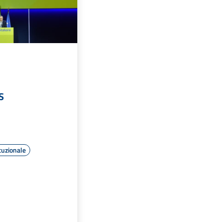
S
tuzionale