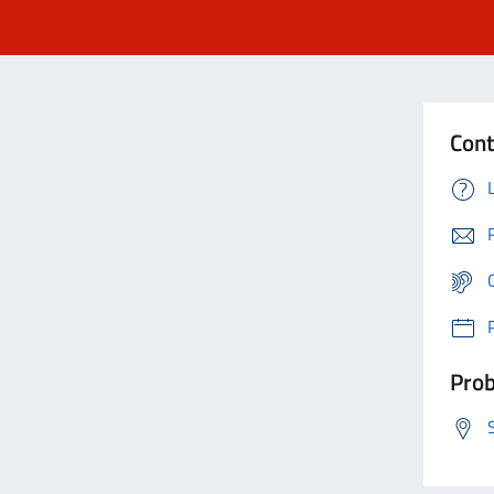
Cont
Prob