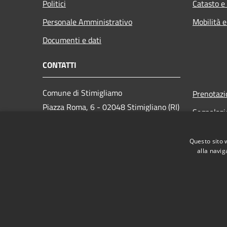
Politici
Catasto e
Personale Amministrativo
Mobilità e
Documenti e dati
CONTATTI
Comune di Stimigliamo
Prenotaz
Piazza Roma, 6 - 02048 Stimigliano (RI)
Segnalazi
Codice Fiscale: 00094130572
Leggi le 
PEC:
com.stim@pec.it
Questo sito 
Richiesta
Centralino Unico: 0765-576038
alla navig
RSS
Accessibilità
Privacy
Cookie
Mappa de