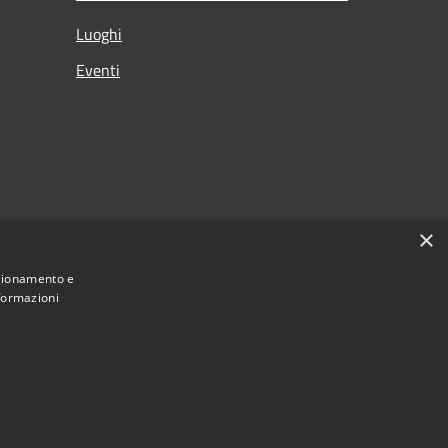
Luoghi
Eventi
×
nzionamento e
nformazioni
Municipium
Accesso redazione
timigliano • Powered by
•