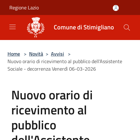
Salta al contenuto principale
Regione Lazio
Comune di Stimigliano
Home
>
Novità
>
Avvisi
>
Nuovo orario di ricevimento al pubblico dell'Assistente
Sociale - decorrenza Venerdì 06-03-2026
Nuovo orario di
ricevimento al
pubblico
dell'Assistente