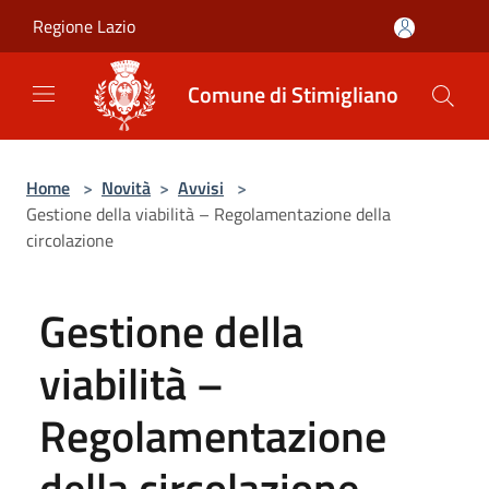
Salta al contenuto principale
Regione Lazio
Comune di Stimigliano
Home
>
Novità
>
Avvisi
>
Gestione della viabilità – Regolamentazione della
circolazione
Gestione della
viabilità –
Regolamentazione
della circolazione