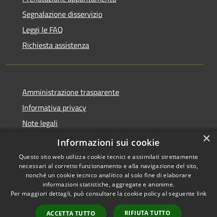
Segnalazione disservizio
Leggi le FAQ
Richiesta assistenza
Amministrazione trasparente
Informativa privacy
Note legali
×
Dichiarazione di accessibilità
Informazioni sui cookie
Questo sito web utilizza cookie tecnici e assimilati strettamente
necessari al corretto funzionamento e alla navigazione del sito,
nonché un cookie tecnico analitico al solo fine di elaborare
informazioni statistiche, aggregate e anonime.
RSS
Copyright © 2026 • Comune di
Per maggiori dettagli, può consultare la cookie policy al seguente
link
Accessibilità
Stimigliano • Powered by
Privacy
Municipium
Accesso
•
RIFIUTA TUTTO
ACCETTA TUTTO