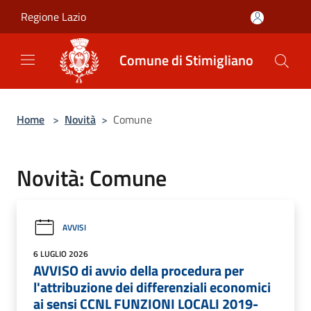
Salta al contenuto principale
Regione Lazio
Comune di Stimigliano
Home
>
Novità
>
Comune
Novità: Comune
AVVISI
6 LUGLIO 2026
AVVISO di avvio della procedura per
l'attribuzione dei differenziali economici
ai sensi CCNL FUNZIONI LOCALI 2019-