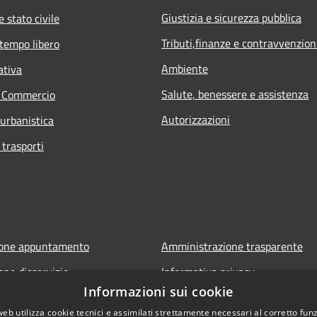
Giustizia e sicurezza pubblica
 stato civile
Tributi,finanze e contravvenzion
 tempo libero
Ambiente
ativa
Salute, benessere e assistenza
e Commercio
Autorizzazioni
 urbanistica
 trasporti
ione appuntamento
Amministrazione trasparente
one disservizio
Informativa privacy
Informazioni sui cookie
FAQ
Note legali
web utilizza cookie tecnici e assimilati strettamente necessari al corretto fu