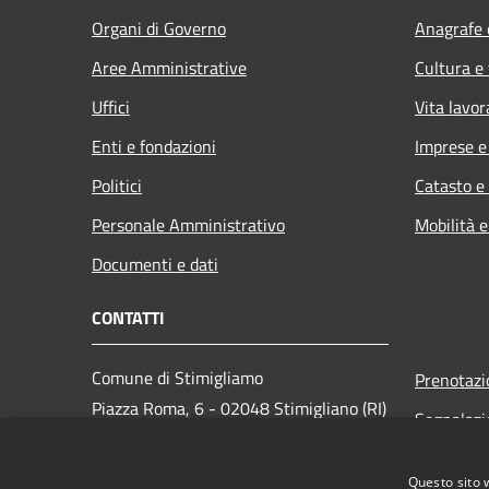
Organi di Governo
Anagrafe e
Aree Amministrative
Cultura e
Uffici
Vita lavor
Enti e fondazioni
Imprese 
Politici
Catasto e
Personale Amministrativo
Mobilità e
Documenti e dati
CONTATTI
Comune di Stimigliamo
Prenotaz
Piazza Roma, 6 - 02048 Stimigliano (RI)
Segnalazi
Codice Fiscale: 00094130572
Leggi le 
PEC:
com.stim@pec.it
Questo sito 