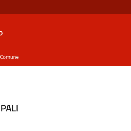
o
il Comune
IPALI