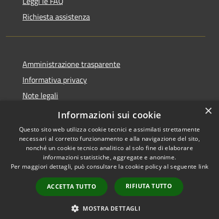
Leggi le FAQ
Richiesta assistenza
Amministrazione trasparente
Informativa privacy
Note legali
×
Dichiarazione di accessibilità
Informazioni sui cookie
Questo sito web utilizza cookie tecnici e assimilati strettamente
necessari al corretto funzionamento e alla navigazione del sito,
nonché un cookie tecnico analitico al solo fine di elaborare
informazioni statistiche, aggregate e anonime.
RSS
Copyright © 2026 • Comune di
Per maggiori dettagli, può consultare la cookie policy al seguente
link
Accessibilità
Stimigliano • Powered by
Privacy
Municipium
Accesso
•
RIFIUTA TUTTO
ACCETTA TUTTO
Cookie
redazione
Mappa del sito
MOSTRA DETTAGLI