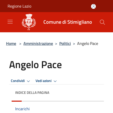
Salta al contenuto principale
Regione Lazio
Comune di Stimigliano
Home
>
Amministrazione
>
Politici
>
Angelo Pace
Angelo Pace
Condividi
Vedi azioni
INDICE DELLA PAGINA
Incarichi