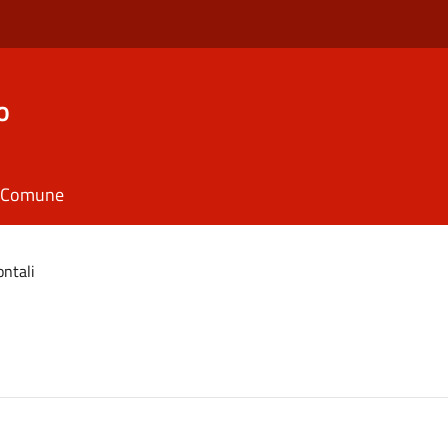
o
il Comune
ntali