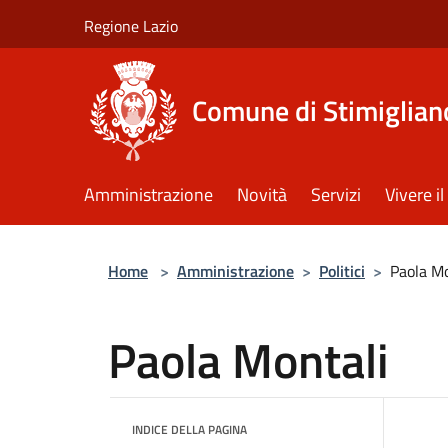
Salta al contenuto principale
Regione Lazio
Comune di Stimiglian
Amministrazione
Novità
Servizi
Vivere 
Home
>
Amministrazione
>
Politici
>
Paola Mo
Paola Montali
INDICE DELLA PAGINA