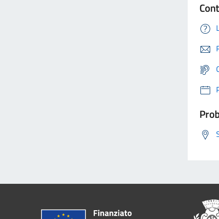
Cont
Prob