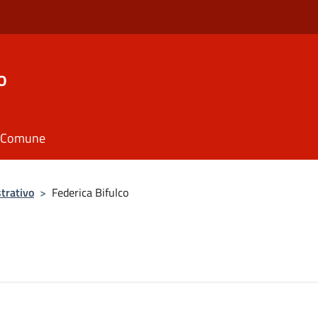
o
il Comune
trativo
>
Federica Bifulco