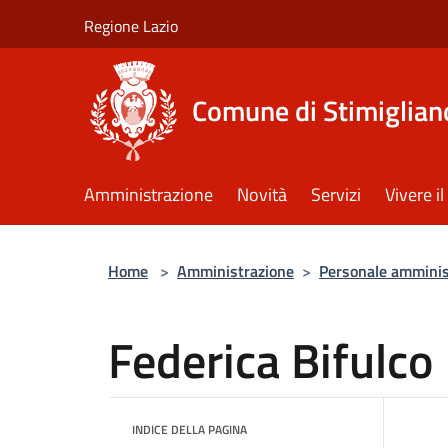
Salta al contenuto principale
Regione Lazio
Comune di Stimiglian
Amministrazione
Novità
Servizi
Vivere 
Home
>
Amministrazione
>
Personale amminis
Federica Bifulco
INDICE DELLA PAGINA