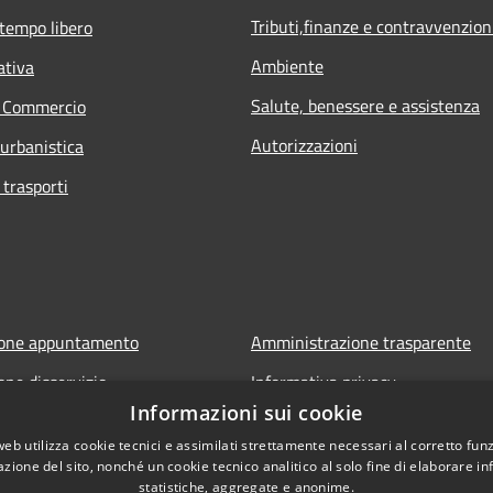
Tributi,finanze e contravvenzion
 tempo libero
Ambiente
ativa
Salute, benessere e assistenza
e Commercio
Autorizzazioni
 urbanistica
 trasporti
ione appuntamento
Amministrazione trasparente
one disservizio
Informativa privacy
Informazioni sui cookie
FAQ
Note legali
web utilizza cookie tecnici e assimilati strettamente necessari al corretto fu
 assistenza
Dichiarazione di accessibilità
azione del sito, nonché un cookie tecnico analitico al solo fine di elaborare i
statistiche, aggregate e anonime.