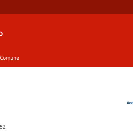
o
il Comune
Ved
:52