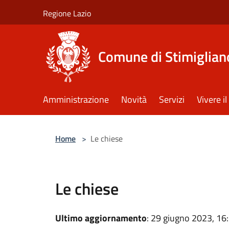
Salta al contenuto principale
Regione Lazio
Comune di Stimiglian
Amministrazione
Novità
Servizi
Vivere 
Home
>
Le chiese
Le chiese
Ultimo aggiornamento
: 29 giugno 2023, 16