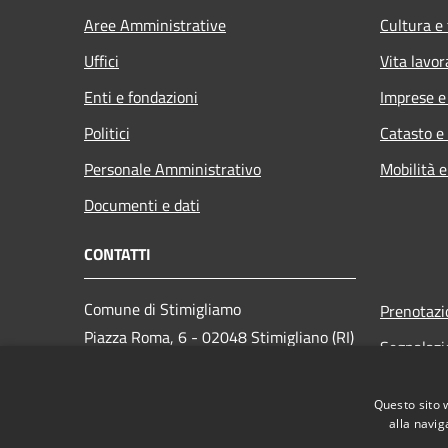
Aree Amministrative
Cultura e
Uffici
Vita lavor
Enti e fondazioni
Imprese 
Politici
Catasto e
Personale Amministrativo
Mobilità e
Documenti e dati
CONTATTI
Comune di Stimigliamo
Prenotaz
Piazza Roma, 6 - 02048 Stimigliano (RI)
Segnalazi
Codice Fiscale: 00094130572
Leggi le 
PEC:
com.stim@pec.it
Questo sito 
Richiesta
Centralino Unico: 0765-576038
alla navig