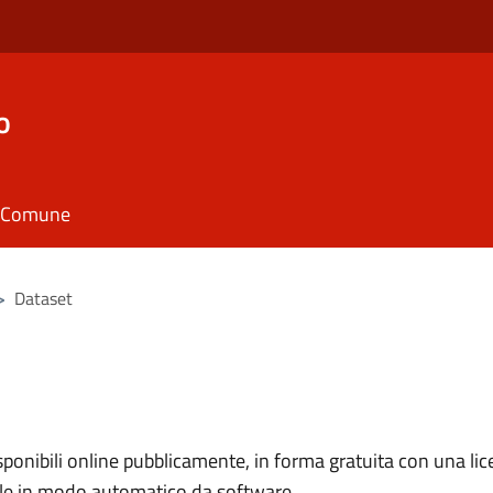
o
il Comune
>
Dataset
nibili online pubblicamente, in forma gratuita con una lice
ile in modo automatico da software.