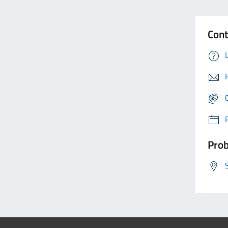
Cont
Prob