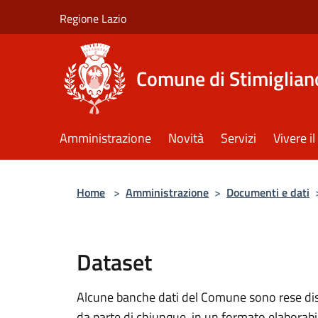
Salta al contenuto principale
Regione Lazio
Comune di Stimiglian
Amministrazione
Novità
Servizi
Vivere 
Home
>
Amministrazione
>
Documenti e dati
Dataset
Alcune banche dati del Comune sono rese dispo
da parte di chiunque, in un formato elaborab