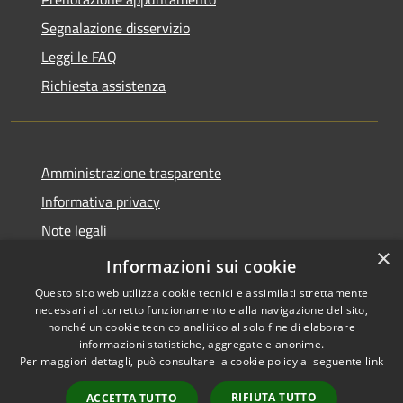
Segnalazione disservizio
Leggi le FAQ
Richiesta assistenza
Amministrazione trasparente
Informativa privacy
Note legali
×
Dichiarazione di accessibilità
Informazioni sui cookie
Questo sito web utilizza cookie tecnici e assimilati strettamente
necessari al corretto funzionamento e alla navigazione del sito,
nonché un cookie tecnico analitico al solo fine di elaborare
informazioni statistiche, aggregate e anonime.
RSS
Copyright © 2026 • Comune di
Per maggiori dettagli, può consultare la cookie policy al seguente
link
Accessibilità
Stimigliano • Powered by
Privacy
Municipium
Accesso
•
RIFIUTA TUTTO
ACCETTA TUTTO