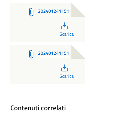
202401241151
PDF
Scarica
202401241151
PDF
Scarica
Contenuti correlati