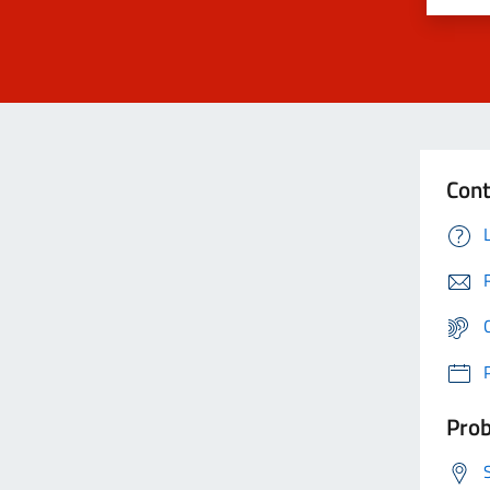
Cont
Prob