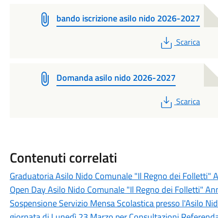
bando iscrizione asilo nido 2026-2027
PDF
Scarica
Domanda asilo nido 2026-2027
PDF
Scarica
Contenuti correlati
Graduatoria Asilo Nido Comunale "Il Regno dei Folletti" 
Open Day Asilo Nido Comunale "Il Regno dei Folletti" 
Sospensione Servizio Mensa Scolastica presso l'Asilo Nido
giornata di Lunedì 23 Marzo per Consultazioni Referend