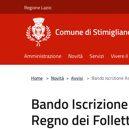
Salta al contenuto principale
Regione Lazio
Comune di Stimiglian
Amministrazione
Novità
Servizi
Vivere 
Home
>
Novità
>
Avvisi
>
Bando Iscrizione As
Bando Iscrizione 
Regno dei Follet